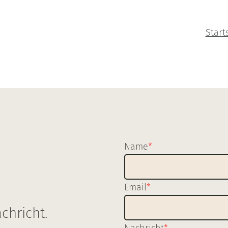
Start
Name
*
Email
*
chricht.